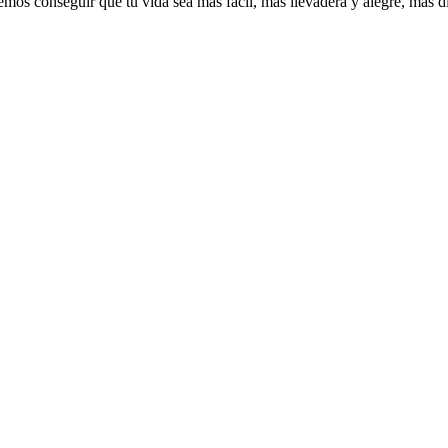
emos conseguir que tu vida sea más fácil, más llevadera y alegre, más di