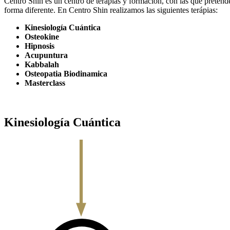
Centro Shin es un centro de terapias y formación, con las que pretend
forma diferente. En Centro Shin realizamos las siguientes terápias:
Kinesiología Cuántica
Osteokine
Hipnosis
Acupuntura
Kabbalah
Osteopatia Biodinamica
Masterclass
Kinesiología Cuántica